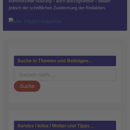
kommerzielle Nutzung – auch auszugsweise – bedarf
jedoch der schriftlichen Zustimmung der Redaktion.
Suche in Themen und Beiträgen…
S
u
c
h
e
n
n
a
c
h
Service / Infos / Wetter und Tipps …
: