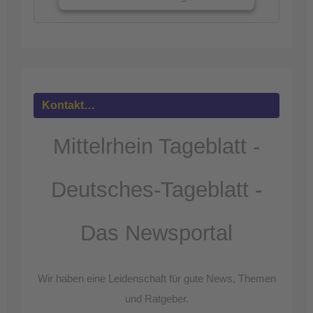
Mehr
Informationen
Akzeptieren
powered by
Usercentrics Consent
Kontakt…
Management Platform
&
eRecht24
Mittelrhein Tageblatt -
Deutsches-Tageblatt -
Das Newsportal
Wir haben eine Leidenschaft für gute News, Themen
und Ratgeber.