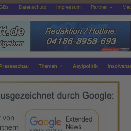
GBs
Datenschutz
Impressum
Partner
Med
Presseschau
Themen
Asylpolitik
Insolvenz