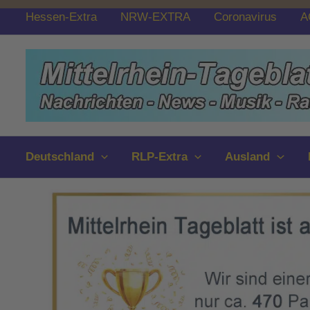
Zum
Hessen-Extra
NRW-EXTRA
Coronavirus
A
Inhalt
springen
Deutschland
RLP-Extra
Ausland