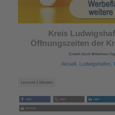
Kreis Ludwigshaf
Öffnungszeiten der Kr
Erstellt durch
Mittelrhein-Ta
Aktuell
,
Ludwigshafen
,
teilen
teilen
teilen
drucken