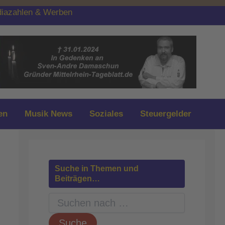
iazahlen & Werben
en
Musik News
Soziales
Steuergelder
Suche in Themen und
Beiträgen…
S
u
c