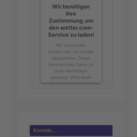
Wir benötigen
Ihre
Zustimmung, um
den wetter.com-
Service zu laden!
Wir verwenden
wetter.com, um Inhalte
einzubetten. Dieser
Service kann Daten zu
Ihren Aktivitäten
sammeln. Bitte lesen
Sie die Details durch
und stimmen Sie der
Nutzung des Service
zu, um diese Inhalte
anzuzeigen.
Mehr
Informationen
Kontakt…