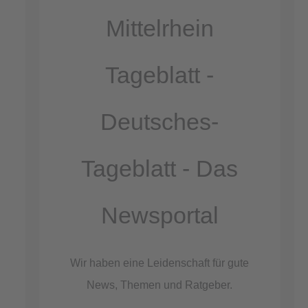
Akzeptieren
Mittelrhein
powered by
Usercentrics Consent
Management Platform
Tageblatt -
&
eRecht24
Deutsches-
Tageblatt - Das
Newsportal
Wir haben eine Leidenschaft für gute
News, Themen und Ratgeber.