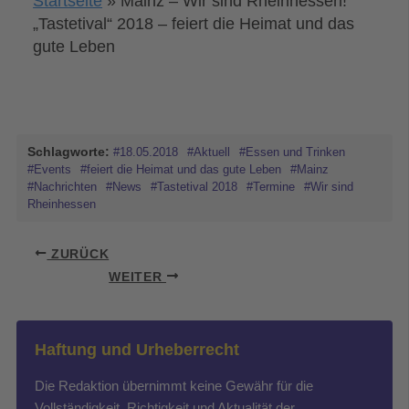
Startseite
»
Mainz – Wir sind Rheinhessen!
„Tastetival“ 2018 – feiert die Heimat und das
gute Leben
Schlagworte:
#18.05.2018
#Aktuell
#Essen und Trinken
#Events
#feiert die Heimat und das gute Leben
#Mainz
#Nachrichten
#News
#Tastetival 2018
#Termine
#Wir sind
Rheinhessen
ZURÜCK
WEITER
Haftung und Urheberrecht
Die Redaktion übernimmt keine Gewähr für die
Vollständigkeit, Richtigkeit und Aktualität der