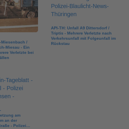
API-TH: Unfall A9 Dittersdorf /
Triptis - Mehrere Verletzte nach
Verkehrsunfall mit Folgeunfall im
-Miesenbach /
Rückstau
h-Miesau - Ein
rere Verletzte bei
ällen
-
etzung am
m an der
raße - Polizei