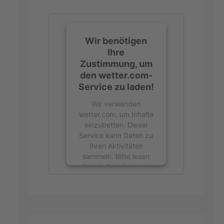
Wir benötigen
Ihre
Zustimmung, um
den wetter.com-
Service zu laden!
Wir verwenden
wetter.com, um Inhalte
einzubetten. Dieser
Service kann Daten zu
Ihren Aktivitäten
sammeln. Bitte lesen
Sie die Details durch
und stimmen Sie der
Nutzung des Service
zu, um diese Inhalte
anzuzeigen.