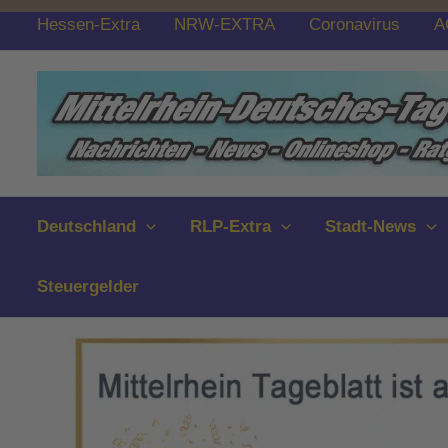
Zum
Hessen-Extra
NRW-EXTRA
Coronavirus
A
Inhalt
springen
Deutschland
RLP-Extra
Stadt-News
Steuergelder