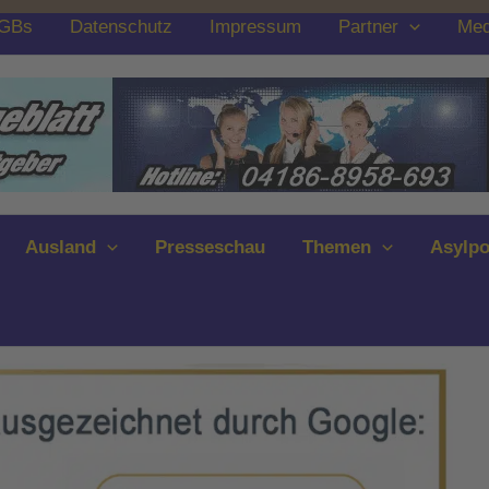
GBs
Datenschutz
Impressum
Partner
Med
Ausland
Presseschau
Themen
Asylpo