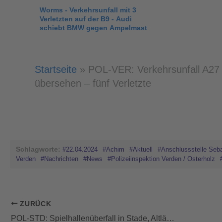
sucht Zeugen
Worms - Verkehrsunfall mit 3
Verletzten auf der B9 - Audi
schiebt BMW gegen Ampelmast
Startseite
»
POL-VER: Verkehrsunfall A27
übersehen – fünf Verletzte
Schlagworte:
#22.04.2024
#Achim
#Aktuell
#Anschlussstelle Seb
Verden
#Nachrichten
#News
#Polizeiinspektion Verden / Osterholz
ZURÜCK
POL-STD: Spielhallenüberfall in Stade, Altländer Straße – Polizei sucht Zeugen