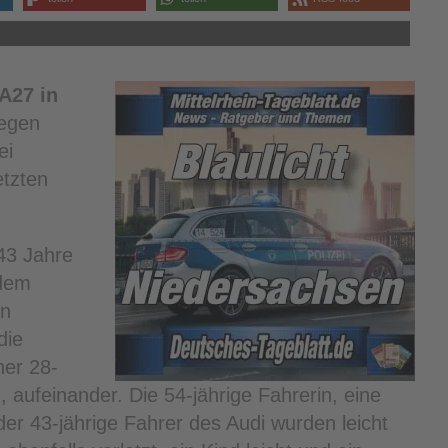
A27 in
egen
ei
etzten
43 Jahre
 dem
en
die
er 28-
 aufeinander. Die 54-jährige Fahrerin, eine
er 43-jährige Fahrer des Audi wurden leicht