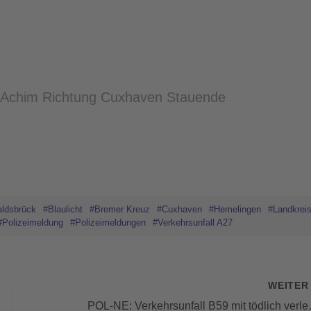
 Achim Richtung Cuxhaven Stauende
aldsbrück
#Blaulicht
#Bremer Kreuz
#Cuxhaven
#Hemelingen
#Landkrei
#Polizeimeldung
#Polizeimeldungen
#Verkehrsunfall A27
WEITE
POL-NE: Verkehr