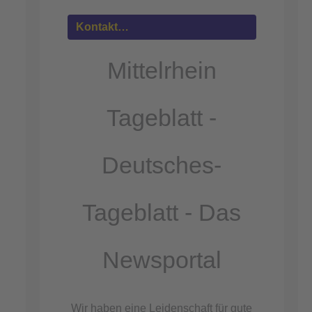
Mehr
Informationen
Kontakt…
Akzeptieren
Mittelrhein
powered by
Usercentrics Consent
Management Platform
Tageblatt -
&
eRecht24
Deutsches-
Tageblatt - Das
Newsportal
Wir haben eine Leidenschaft für gute