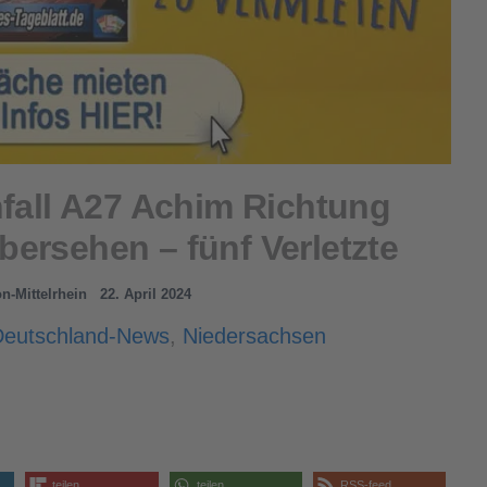
fall A27 Achim Richtung
ersehen – fünf Verletzte
on-Mittelrhein
22. April 2024
Deutschland-News
,
Niedersachsen
teilen
teilen
RSS-feed