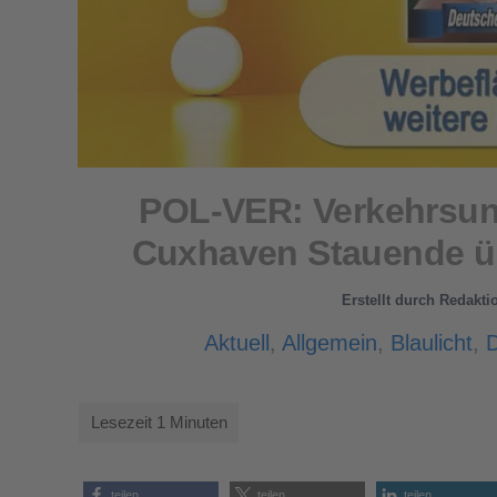
POL-VER: Verkehrsun
Cuxhaven Stauende üb
Erstellt durch
Redakti
Aktuell
,
Allgemein
,
Blaulicht
,
teilen
teilen
teilen