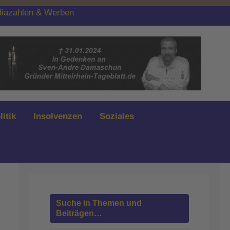
iazahlen & Werben
litik
Insolvenzen
Soziales
Suche in Themen und
Beiträgen…