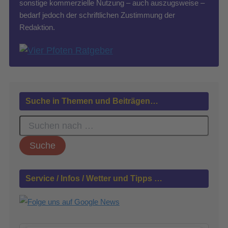
sonstige kommerzielle Nutzung – auch auszugsweise –
bedarf jedoch der schriftlichen Zustimmung der
Redaktion.
Suche in Themen und Beiträgen…
S
u
c
h
e
n
Service / Infos / Wetter und Tipps …
n
a
c
h
: