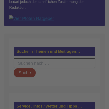
bedarf jedoch der schriftlichen Zustimmung der
Redaktion.
Suche in Themen und Beiträgen…
S
u
c
h
e
n
n
a
c
h
Service / Infos / Wetter und Tipps …