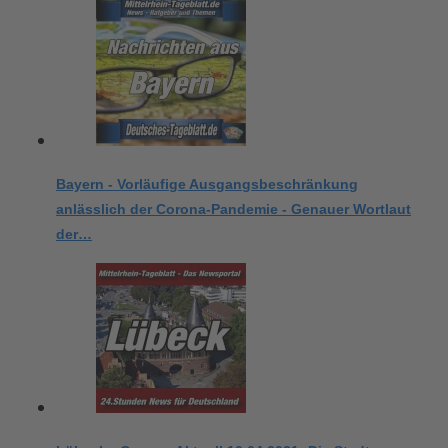
Bayern - Vorläufige Ausgangsbeschränkung
anlässlich der Corona-Pandemie - Genauer Wortlaut
der…