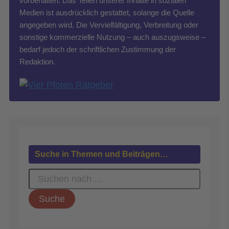
vorbehalten. Das Teilen unserer Inhalte in sozialen
Medien ist ausdrücklich gestattet, solange die Quelle
angegeben wird. Die Vervielfältigung, Verbreitung oder
sonstige kommerzielle Nutzung – auch auszugsweise –
bedarf jedoch der schriftlichen Zustimmung der
Redaktion.
Suche in Themen und Beiträgen…
S
u
c
h
e
n