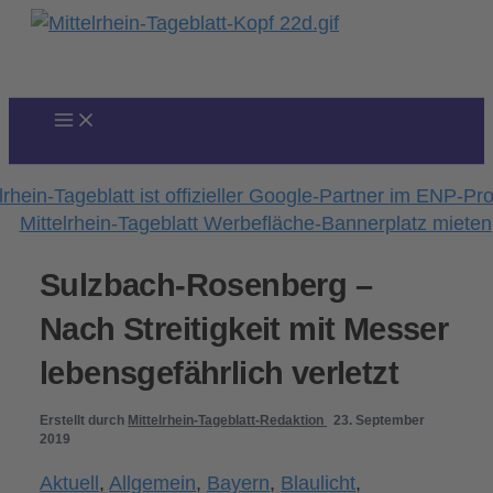
Zum
Inhalt
springen
Sulzbach-Rosenberg –
Nach Streitigkeit mit Messer
lebensgefährlich verletzt
Erstellt durch
Mittelrhein-Tageblatt-Redaktion
23. September
2019
Aktuell
,
Allgemein
,
Bayern
,
Blaulicht
,