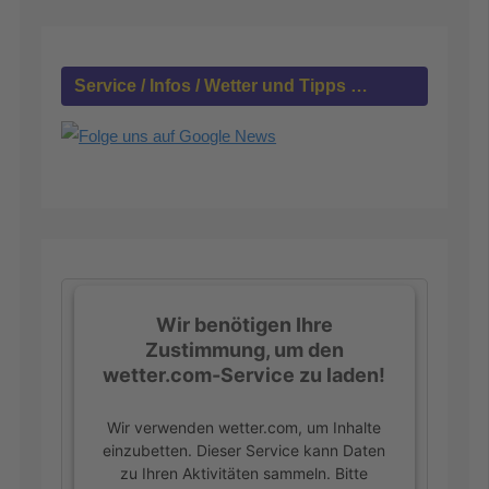
n
a
c
h
Service / Infos / Wetter und Tipps …
:
Wir benötigen Ihre
Zustimmung, um den
wetter.com-Service zu laden!
Wir verwenden wetter.com, um Inhalte
einzubetten. Dieser Service kann Daten
zu Ihren Aktivitäten sammeln. Bitte