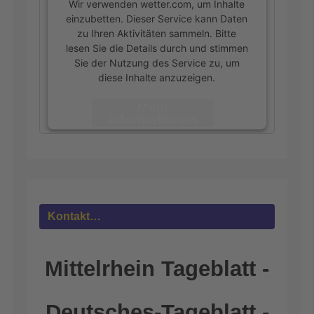
Wir verwenden wetter.com, um Inhalte
einzubetten. Dieser Service kann Daten
zu Ihren Aktivitäten sammeln. Bitte
lesen Sie die Details durch und stimmen
Sie der Nutzung des Service zu, um
diese Inhalte anzuzeigen.
Mehr
Informationen
Akzeptieren
powered by
Usercentrics Consent
Management Platform
&
eRecht24
Kontakt…
Mittelrhein Tageblatt -
Deutsches-Tageblatt -