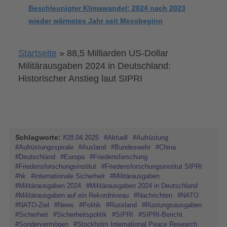
Beschleunigter Klimawandel: 2024 nach 2023
wieder wärmstes Jahr seit Messbeginn
Startseite
»
88,5 Milliarden US-Dollar
Militärausgaben 2024 in Deutschland:
Historischer Anstieg laut SIPRI
Schlagworte:
#28.04.2025
#Aktuell
#Aufrüstung
#Aufrüstungsspirale
#Ausland
#Bundeswehr
#China
#Deutschland
#Europa
#Friedensforschung
#Friedensforschungsinstitut
#Friedensforschungsinstitut SIPRI
#hk
#internationale Sicherheit
#Militärausgaben
#Militärausgaben 2024
#Militärausgaben 2024 in Deutschland
#Militärausgaben auf ein Rekordniveau
#Nachrichten
#NATO
#NATO-Ziel
#News
#Politik
#Russland
#Rüstungsausgaben
#Sicherheit
#Sicherheitspolitik
#SIPRI
#SIPRI-Bericht
#Sondervermögen
#Stockholm International Peace Research