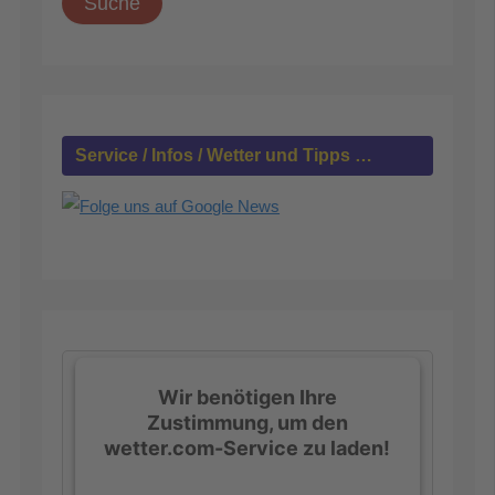
h
e
n
n
a
c
h
Service / Infos / Wetter und Tipps …
:
Wir benötigen Ihre
Zustimmung, um den
wetter.com-Service zu laden!