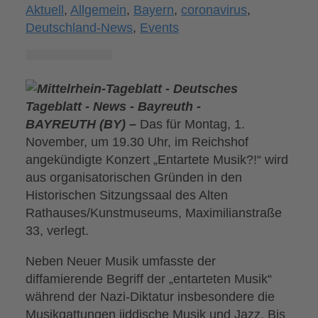
Aktuell
,
Allgemein
,
Bayern
,
coronavirus
,
Deutschland-News
,
Events
BAYREUTH (BY) –
Das für Montag, 1.
November, um 19.30 Uhr, im Reichshof
angekündigte Konzert „Entartete Musik?!“ wird
aus organisatorischen Gründen in den
Historischen Sitzungssaal des Alten
Rathauses/Kunstmuseums, Maximilianstraße
33, verlegt.
Neben Neuer Musik umfasste der
diffamierende Begriff der „entarteten Musik“
während der Nazi-Diktatur insbesondere die
Musikgattungen jiddische Musik und Jazz. Bis