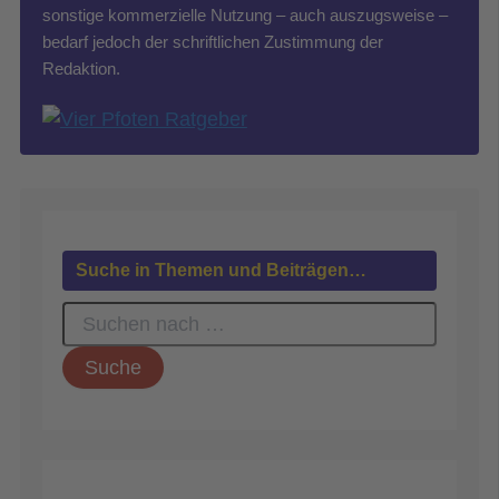
sonstige kommerzielle Nutzung – auch auszugsweise –
bedarf jedoch der schriftlichen Zustimmung der
Redaktion.
Suche in Themen und Beiträgen…
S
u
c
h
e
n
n
a
c