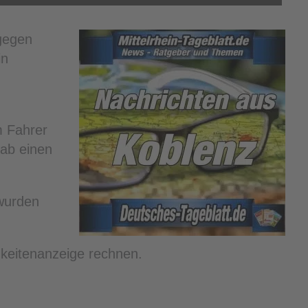
gegen
in
m Fahrer
gab einen
wurden
keitenanzeige rechnen.