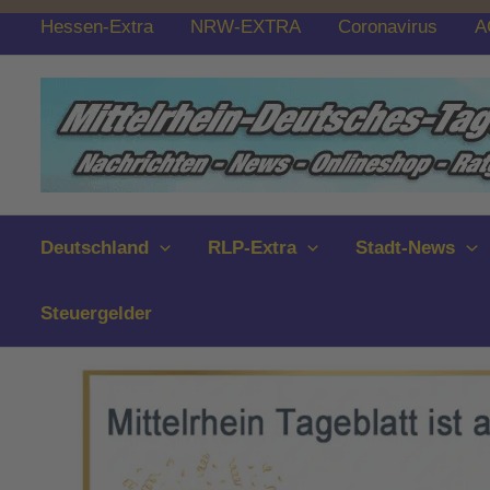
Zum
Hessen-Extra
NRW-EXTRA
Coronavirus
A
Inhalt
springen
Deutschland
RLP-Extra
Stadt-News
Steuergelder