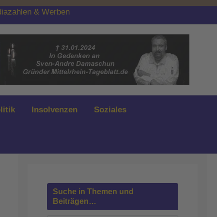
iazahlen & Werben
litik
Insolvenzen
Soziales
Suche in Themen und
Beiträgen…