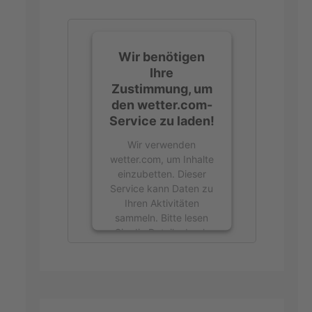
Wir benötigen
Ihre
Zustimmung, um
den wetter.com-
Service zu laden!
Wir verwenden
wetter.com, um Inhalte
einzubetten. Dieser
Service kann Daten zu
Ihren Aktivitäten
sammeln. Bitte lesen
Sie die Details durch
und stimmen Sie der
Nutzung des Service
zu, um diese Inhalte
anzuzeigen.