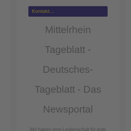
Mehr
Informationen
Kontakt…
Akzeptieren
Mittelrhein
powered by
Usercentrics Consent
Management Platform
Tageblatt -
&
eRecht24
Deutsches-
Tageblatt - Das
Newsportal
Wir haben eine Leidenschaft für gute