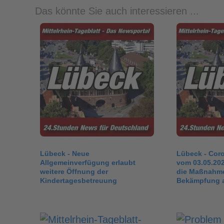
Das könnte Sie auch interessieren ...
Lübeck - Neue
Lübeck - Coro
Allgemeinverfügung erlaubt
vom 03.05.20
weitere Öffnung der
die Maßnahme
Kindertagesbetreuung
Bekämpfung 