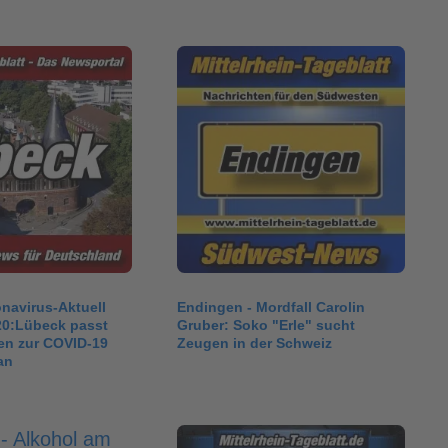
navirus-Aktuell
Endingen - Mordfall Carolin
20:Lübeck passt
Gruber: Soko "Erle" sucht
n zur COVID-19
Zeugen in der Schweiz
an