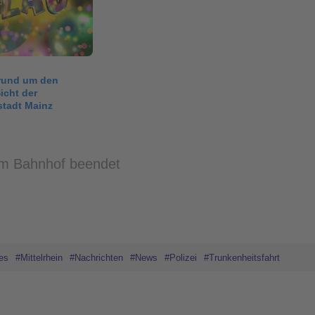
 rund um den
icht der
tadt Mainz
am Bahnhof beendet
es
#Mittelrhein
#Nachrichten
#News
#Polizei
#Trunkenheitsfahrt