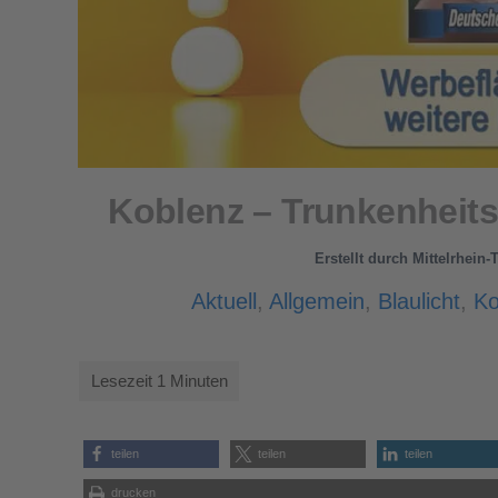
Koblenz – Trunkenheit
Erstellt durch
Mittelrhein-
Aktuell
,
Allgemein
,
Blaulicht
,
Ko
teilen
teilen
teilen
drucken