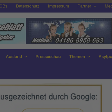
GBs
Datenschutz
Impressum
Partner
Med
Ausland
Presseschau
Themen
Asylpo