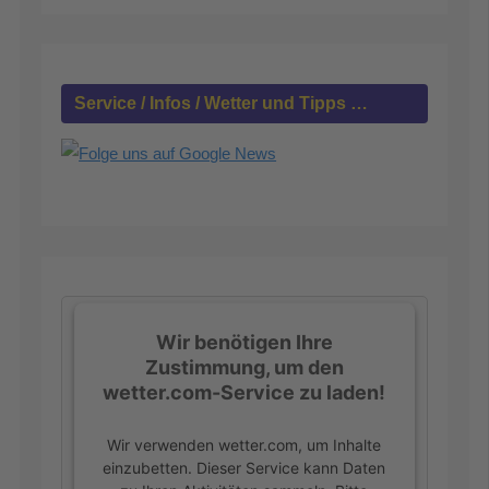
n
n
a
c
h
Service / Infos / Wetter und Tipps …
:
Wir benötigen Ihre
Zustimmung, um den
wetter.com-Service zu laden!
Wir verwenden wetter.com, um Inhalte
einzubetten. Dieser Service kann Daten