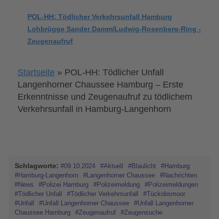
POL-HH: Tödlicher Verkehrsunfall Hamburg
Lohbrügge Sander Damm/Ludwig-Rosenberg-Ring -
Zeugenaufruf
Startseite
»
POL-HH: Tödlicher Unfall
Langenhorner Chaussee Hamburg – Erste
Erkenntnisse und Zeugenaufruf zu tödlichem
Verkehrsunfall in Hamburg-Langenhorn
Schlagworte:
#09.10.2024
#Aktuell
#Blaulicht
#Hamburg
#Hamburg-Langenhorn
#Langenhorner Chaussee
#Nachrichten
#News
#Polizei Hamburg
#Polizeimeldung
#Polizeimeldungen
#Tödlicher Unfall
#Tödlicher Verkehrsunfall
#Tückobsmoor
#Unfall
#Unfall Langenhorner Chaussee
#Unfall Langenhorner
Chaussee Hamburg
#Zeugenaufruf
#Zeugensuche