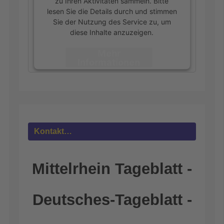
zu Ihren Aktivitäten sammeln. Bitte
lesen Sie die Details durch und stimmen
Sie der Nutzung des Service zu, um
diese Inhalte anzuzeigen.
Mehr
Informationen
Akzeptieren
powered by
Usercentrics Consent
Management Platform
&
eRecht24
Kontakt…
Mittelrhein Tageblatt -
Deutsches-Tageblatt -