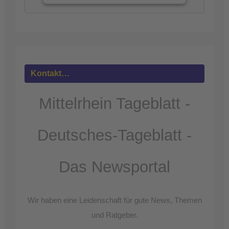
Mehr
Informationen
Akzeptieren
powered by
Usercentrics Consent
Kontakt…
Management Platform
&
eRecht24
Mittelrhein Tageblatt -
Deutsches-Tageblatt -
Das Newsportal
Wir haben eine Leidenschaft für gute News, Themen
und Ratgeber.