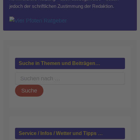
jedoch der schriftlichen Zustimmung der Redaktion.
Suche in Themen und Beiträgen…
S
u
c
h
e
n
n
a
c
h
Service / Infos / Wetter und Tipps …
: