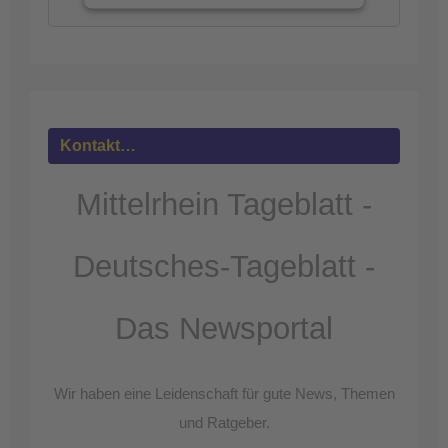
Mehr
Informationen
Akzeptieren
powered by
Usercentrics Consent
Kontakt…
Management Platform
&
eRecht24
Mittelrhein Tageblatt -
Deutsches-Tageblatt -
Das Newsportal
Wir haben eine Leidenschaft für gute News, Themen
und Ratgeber.