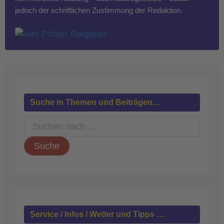
jedoch der schriftlichen Zustimmung der Redaktion.
Suche in Themen und Beiträgen…
S
u
c
h
e
n
n
a
c
h
Service / Infos / Wetter und Tipps …
: