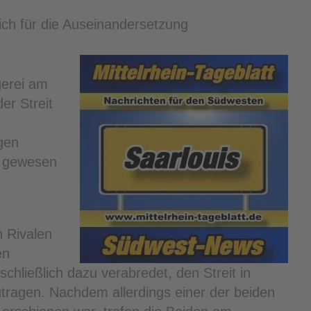
lich für die Auseinandersetzung
erei am
r Streit
gen
Z gewesen
 Rivalen
en
hließlich dazu verabredet, den Streit in
tragen. Nachdem allerdings einer der beiden