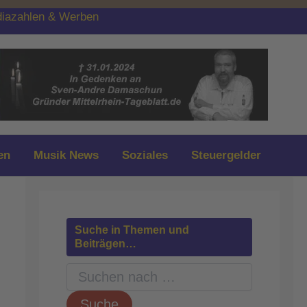
iazahlen & Werben
en
Musik News
Soziales
Steuergelder
Suche in Themen und
Beiträgen…
S
u
c