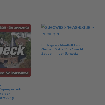
Endingen - Mordfall Carolin
Gruber: Soko "Erle" sucht
Zeugen in der Schweiz
e
fügung erlaubt
ng der
etreuung