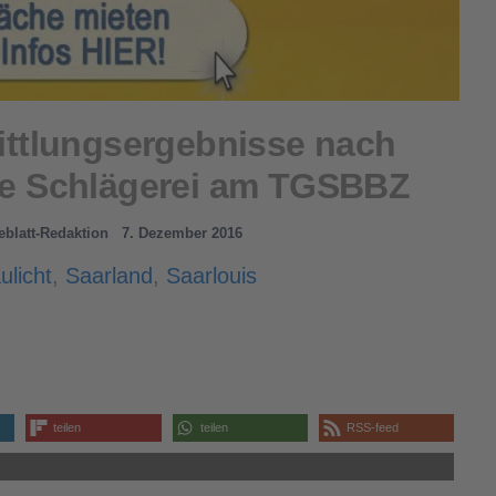
mittlungsergebnisse nach
ere Schlägerei am TGSBBZ
geblatt-Redaktion
7. Dezember 2016
ulicht
,
Saarland
,
Saarlouis
teilen
teilen
RSS-feed