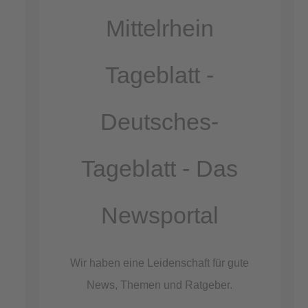
Akzeptieren
Mittelrhein
powered by
Usercentrics Consent
Management Platform
Tageblatt -
&
eRecht24
Deutsches-
Tageblatt - Das
Newsportal
Wir haben eine Leidenschaft für gute
News, Themen und Ratgeber.