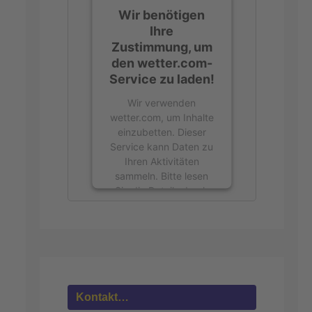
Wir benötigen
Ihre
Zustimmung, um
den wetter.com-
Service zu laden!
Wir verwenden
wetter.com, um Inhalte
einzubetten. Dieser
Service kann Daten zu
Ihren Aktivitäten
sammeln. Bitte lesen
Sie die Details durch
und stimmen Sie der
Nutzung des Service
zu, um diese Inhalte
anzuzeigen.
Mehr
Informationen
Kontakt…