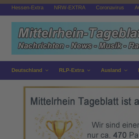
Zum
Hessen-Extra
NRW-EXTRA
Coronavirus
A
Inhalt
springen
Deutschland
RLP-Extra
Ausland