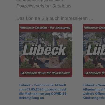
Polizeiinspektion Saarlouis
Das könnte Sie auch interessieren ...
Lübeck - Coronavirus-Aktuell
Lübeck - Neu
vom 03.05.2020:Lübeck passt
Allgemeinver
die Maßnahmen zur COVID-19
weitere Öffnu
Bekämpfung an
Kindertagesb