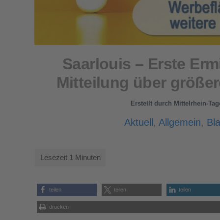
Saarlouis – Erste Er
Mitteilung über größ
Erstellt durch
Mittelrhein-Ta
Aktuell
,
Allgemein
,
Bla
teilen
teilen
teilen
drucken