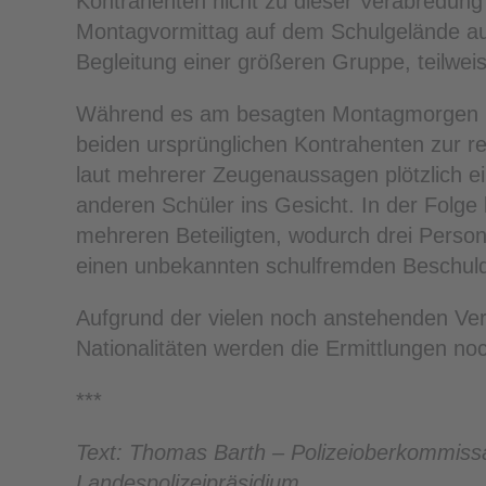
Kontrahenten nicht zu dieser Verabredung
Montagvormittag auf dem Schulgelände aufe
Begleitung einer größeren Gruppe, teilwe
Während es am besagten Montagmorgen in
beiden ursprünglichen Kontrahenten zur r
laut mehrerer Zeugenaussagen plötzlich 
anderen Schüler ins Gesicht. In der Fol
mehreren Beteiligten, wodurch drei Persone
einen unbekannten schulfremden Beschuldi
Aufgrund der vielen noch anstehenden V
Nationalitäten werden die Ermittlungen no
***
Text: Thomas Barth – Polizeioberkommiss
Landespolizeipräsidium