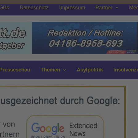
GBs
Datenschutz
Impressum
Partner
Med
Presseschau
Themen
Asylpolitik
Insolvenz