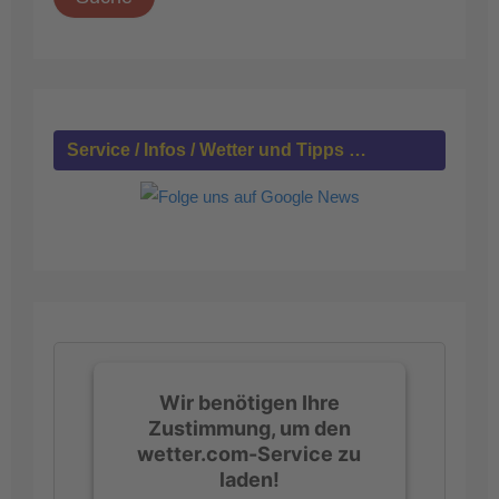
h
e
n
n
a
c
h
Service / Infos / Wetter und Tipps …
:
Wir benötigen Ihre
Zustimmung, um den
wetter.com-Service zu
laden!