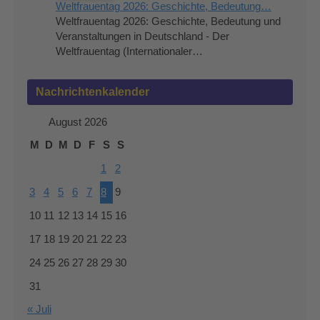
Weltfrauentag 2026: Geschichte, Bedeutung…
Weltfrauentag 2026: Geschichte, Bedeutung und
Veranstaltungen in Deutschland - Der
Weltfrauentag (Internationaler…
Nachrichtenkalender
August 2026
M
D
M
D
F
S
S
1
2
3
4
5
6
7
8
9
10
11
12
13
14
15
16
17
18
19
20
21
22
23
24
25
26
27
28
29
30
31
« Juli