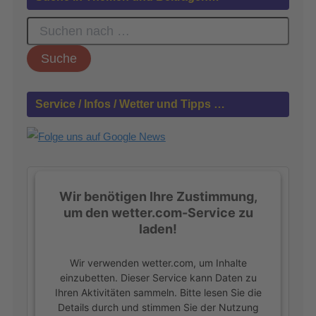
S
u
c
h
e
n
Service / Infos / Wetter und Tipps …
n
a
c
h
:
Wir benötigen Ihre Zustimmung,
um den wetter.com-Service zu
laden!
Wir verwenden wetter.com, um Inhalte
einzubetten. Dieser Service kann Daten zu
Ihren Aktivitäten sammeln. Bitte lesen Sie die
Details durch und stimmen Sie der Nutzung