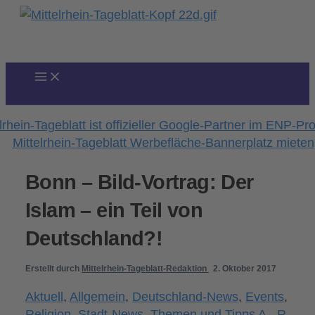
Zum
Inhalt
springen
Bonn – Bild-Vortrag: Der
Islam – ein Teil von
Deutschland?!
Erstellt durch
Mittelrhein-Tageblatt-Redaktion
2. Oktober 2017
Aktuell
,
Allgemein
,
Deutschland-News
,
Events
,
Religion
,
Stadt-News
,
Themen und Tipps A - R