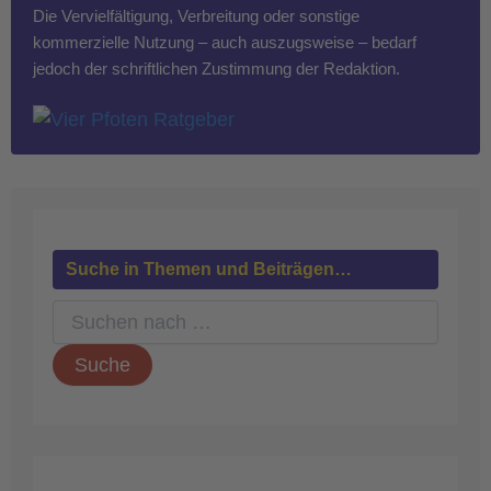
Die Vervielfältigung, Verbreitung oder sonstige
kommerzielle Nutzung – auch auszugsweise – bedarf
jedoch der schriftlichen Zustimmung der Redaktion.
Suche in Themen und Beiträgen…
S
u
c
h
e
n
n
a
c