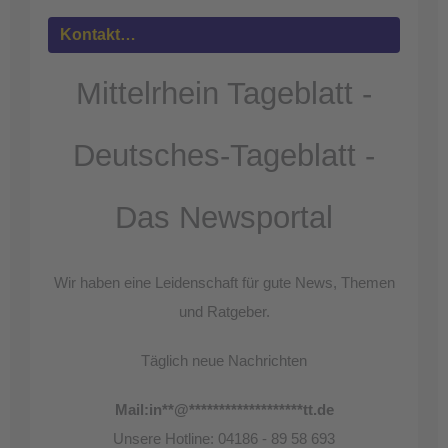
powered by
Usercentrics Consent
Kontakt…
Management Platform
&
eRecht24
Mittelrhein Tageblatt -
Deutsches-Tageblatt -
Das Newsportal
Wir haben eine Leidenschaft für gute News, Themen
und Ratgeber.
Täglich neue Nachrichten
Mail:
in
**
@
*******************
tt.de
Unsere Hotline: 04186 - 89 58 693