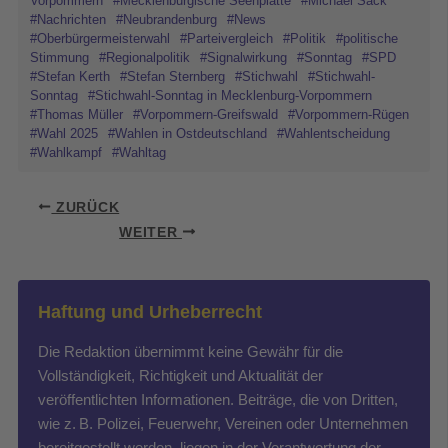
Vorpommern
#Mecklenburgische Seenplatte
#Michael Sack
#Nachrichten
#Neubrandenburg
#News
#Oberbürgermeisterwahl
#Parteivergleich
#Politik
#politische
Stimmung
#Regionalpolitik
#Signalwirkung
#Sonntag
#SPD
#Stefan Kerth
#Stefan Sternberg
#Stichwahl
#Stichwahl-
Sonntag
#Stichwahl-Sonntag in Mecklenburg-Vorpommern
#Thomas Müller
#Vorpommern-Greifswald
#Vorpommern-Rügen
#Wahl 2025
#Wahlen in Ostdeutschland
#Wahlentscheidung
#Wahlkampf
#Wahltag
ZURÜCK
WEITER
Haftung und Urheberrecht
Die Redaktion übernimmt keine Gewähr für die
Vollständigkeit, Richtigkeit und Aktualität der
veröffentlichten Informationen. Beiträge, die von Dritten,
wie z. B. Polizei, Feuerwehr, Vereinen oder Unternehmen
bereitgestellt werden, liegen in der Verantwortung der