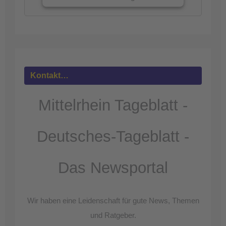
Mehr
Informationen
Akzeptieren
powered by
Usercentrics Consent
Kontakt…
Management Platform
&
eRecht24
Mittelrhein Tageblatt -
Deutsches-Tageblatt -
Das Newsportal
Wir haben eine Leidenschaft für gute News, Themen
und Ratgeber.