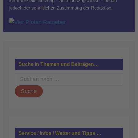
kommerzielle Nutzung – auch auszugsweise – bedarf
jedoch der schriftlichen Zustimmung der Redaktion.
Suche in Themen und Beiträgen…
S
u
c
h
e
n
n
a
c
h
Service / Infos / Wetter und Tipps …
: