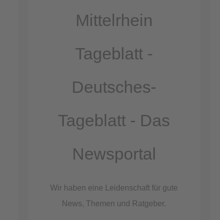
Akzeptieren
Mittelrhein
powered by
Usercentrics Consent
Management Platform
Tageblatt -
&
eRecht24
Deutsches-
Tageblatt - Das
Newsportal
Wir haben eine Leidenschaft für gute
News, Themen und Ratgeber.