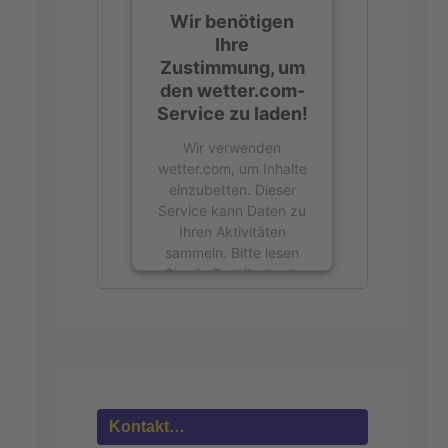
Wir benötigen
Ihre
Zustimmung, um
den wetter.com-
Service zu laden!
Wir verwenden
wetter.com, um Inhalte
einzubetten. Dieser
Service kann Daten zu
Ihren Aktivitäten
sammeln. Bitte lesen
Sie die Details durch
und stimmen Sie der
Nutzung des Service
zu, um diese Inhalte
anzuzeigen.
Mehr
Informationen
Kontakt…