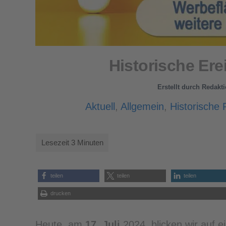
Historische Ere
Erstellt durch
Redakti
Aktuell
,
Allgemein
,
Historische 
teilen
teilen
teilen
drucken
Heute, am
17. Juli
2024, blicken wir auf e