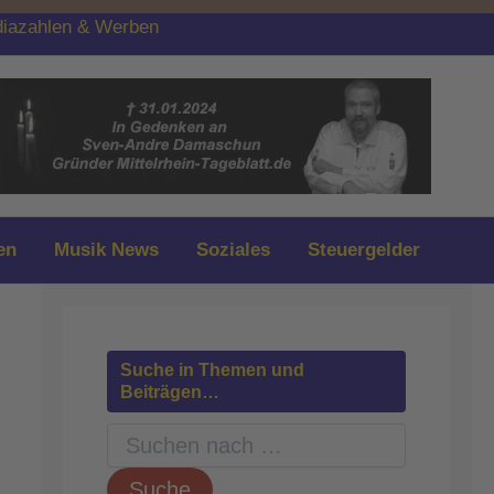
iazahlen & Werben
en
Musik News
Soziales
Steuergelder
Suche in Themen und
Beiträgen…
S
u
c