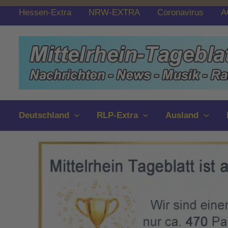
Zum
Hessen-Extra
NRW-EXTRA
Coronavirus
A
Inhalt
springen
Deutschland
RLP-Extra
Ausland