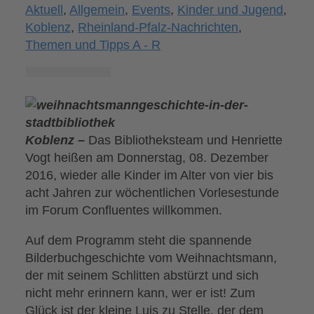
Aktuell
,
Allgemein
,
Events
,
Kinder und Jugend
,
Koblenz
,
Rheinland-Pfalz-Nachrichten
,
Themen und Tipps A - R
Koblenz –
Das Bibliotheksteam und Henriette
Vogt heißen am Donnerstag, 08. Dezember
2016, wieder alle Kinder im Alter von vier bis
acht Jahren zur wöchentlichen Vorlesestunde
im Forum Confluentes willkommen.
Auf dem Programm steht die spannende
Bilderbuchgeschichte vom Weihnachtsmann,
der mit seinem Schlitten abstürzt und sich
nicht mehr erinnern kann, wer er ist! Zum
Glück ist der kleine Luis zu Stelle, der dem