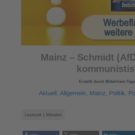
Mainz – Schmidt (AfD
kommunistis
Erstellt durch
Mittelrhein-Tag
Aktuell
,
Allgemein
,
Mainz
,
Politik
,
Po
teilen
teilen
teilen