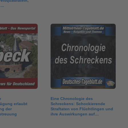
eisquadräteln,
,…
e
Eine Chronologie des
fügung erlaubt
Schreckens: Schockierende
ng der
Straftaten von Flüchtlingen und
etreuung
ihre Auswirkungen auf
Deutschland