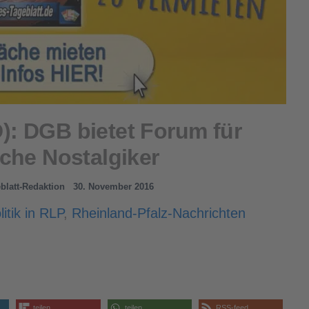
): DGB bietet Forum für
che Nostalgiker
eblatt-Redaktion
30. November 2016
litik in RLP
,
Rheinland-Pfalz-Nachrichten
teilen
teilen
RSS-feed