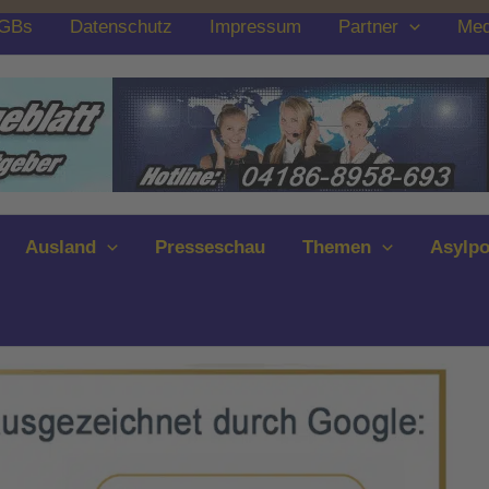
GBs
Datenschutz
Impressum
Partner
Med
Ausland
Presseschau
Themen
Asylpo