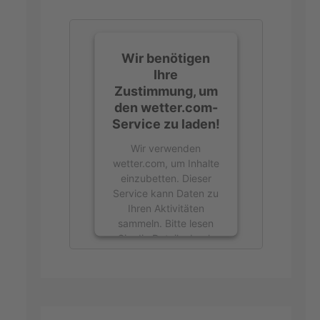
Wir benötigen
Ihre
Zustimmung, um
den wetter.com-
Service zu laden!
Wir verwenden
wetter.com, um Inhalte
einzubetten. Dieser
Service kann Daten zu
Ihren Aktivitäten
sammeln. Bitte lesen
Sie die Details durch
und stimmen Sie der
Nutzung des Service
zu, um diese Inhalte
anzuzeigen.