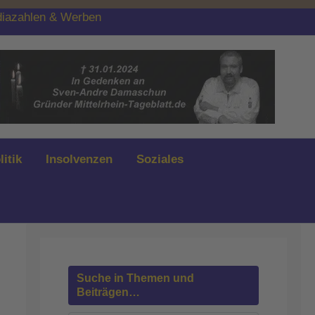
iazahlen & Werben
litik
Insolvenzen
Soziales
Suche in Themen und
Beiträgen…