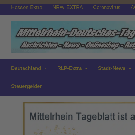
Zum
Hessen-Extra
NRW-EXTRA
Coronavirus
A
Inhalt
springen
Deutschland
RLP-Extra
Stadt-News
Steuergelder