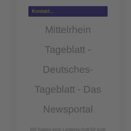
Mehr
Informationen
Kontakt…
Akzeptieren
Mittelrhein
powered by
Usercentrics Consent
Management Platform
Tageblatt -
&
eRecht24
Deutsches-
Tageblatt - Das
Newsportal
Wir haben eine Leidenschaft für gute