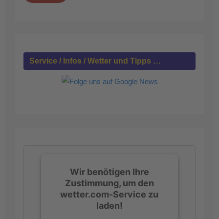
e
n
n
a
c
h
Service / Infos / Wetter und Tipps …
:
Wir benötigen Ihre
Zustimmung, um den
wetter.com-Service zu
laden!