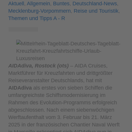
Aktuell
,
Allgemein
,
Buntes
,
Deutschland-News
,
Mecklenburg-Vorpommern
,
Reise und Touristik
,
Themen und Tipps A - R
AIDAdiva, Rostock (ots)
– AIDA Cruises,
Marktführer für Kreuzfahrten und drittgrößter
Reiseveranstalter Deutschlands, hat mit
AIDAdiva
als erstes von sieben Schiffen die
umfangreichste Schiffsmodernisierung im
Rahmen des Evolution-Programms erfolgreich
abgeschlossen. Nach einem siebenwöchigen
Werftaufenthalt vom 3. Februar bis 21. März
2025 in der französischen Chantier Naval Werft
in Marseille präsentiert sich AIDAdiva nun in