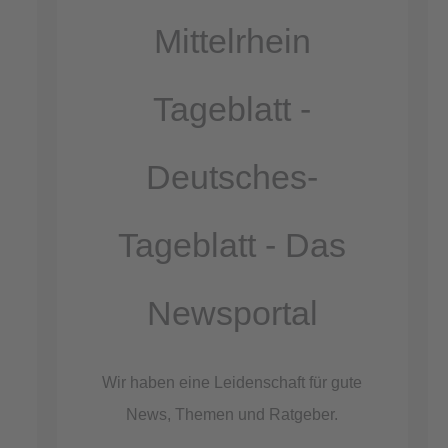
Akzeptieren
Mittelrhein
powered by
Usercentrics Consent
Management Platform
Tageblatt -
&
eRecht24
Deutsches-
Tageblatt - Das
Newsportal
Wir haben eine Leidenschaft für gute
News, Themen und Ratgeber.