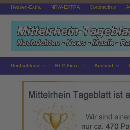
Zum
Hessen-Extra
NRW-EXTRA
Coronavirus
A
Inhalt
springen
Deutschland
RLP-Extra
Ausland