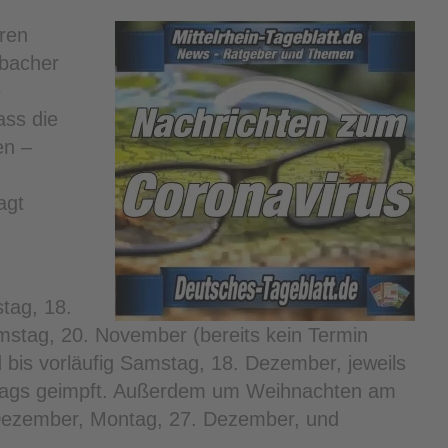
eren
abacher
e
ass die
en –
agt
tag, 18.
stag, 20. November (bereits kein Termin
 bis vorläufig Samstag, 18. Dezember, jeweils
stags geimpft. Außerdem um Weihnachten am
Dezember, Montag, 27. Dezember, und