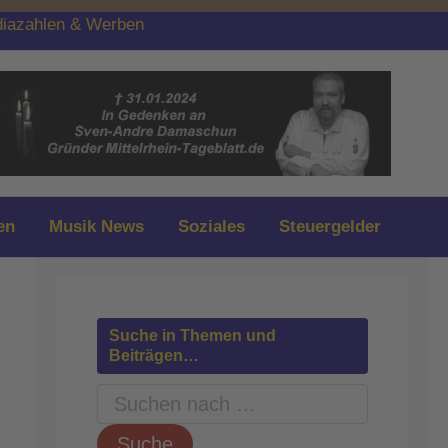
iazahlen & Werben
en
Musik News
Soziales
Steuergelder
Suche in Themen und
Beiträgen…
S
u
c