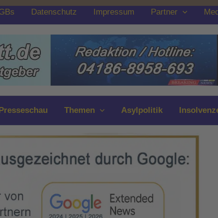
GBs
Datenschutz
Impressum
Partner
Med
Presseschau
Themen
Asylpolitik
Insolvenz