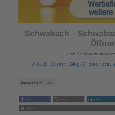
Schwabach – Schwabach
Öffnu
Erstellt durch
Mittelrhein-Tag
Aktuell
,
Bayern
,
Blog-G
,
coronavirus
teilen
teilen
teilen
drucken