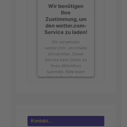
Wir benötigen
Ihre
Zustimmung, um
den wetter.com-
Service zu laden!
Wir verwenden
wetter.com, um Inhalte
einzubetten. Dieser
Service kann Daten zu
Ihren Aktivitäten
sammeln. Bitte lesen
Sie die Details durch
und stimmen Sie der
Nutzung des Service
zu, um diese Inhalte
anzuzeigen.
Mehr
Informationen
Kontakt…