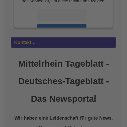
des Service zu, um diese Inhalte anzuzeigen.
Mehr
Informationen
Akzeptieren
powered by
Usercentrics Consent
Kontakt…
Management Platform
&
eRecht24
Mittelrhein Tageblatt -
Deutsches-Tageblatt -
Das Newsportal
Wir haben eine Leidenschaft für gute News,