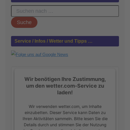
S
u
c
h
e
n
Service / Infos / Wetter und Tipps …
n
a
c
h
:
Wir benötigen Ihre Zustimmung,
um den wetter.com-Service zu
laden!
Wir verwenden wetter.com, um Inhalte
einzubetten. Dieser Service kann Daten zu
Ihren Aktivitäten sammeln. Bitte lesen Sie die
Details durch und stimmen Sie der Nutzung