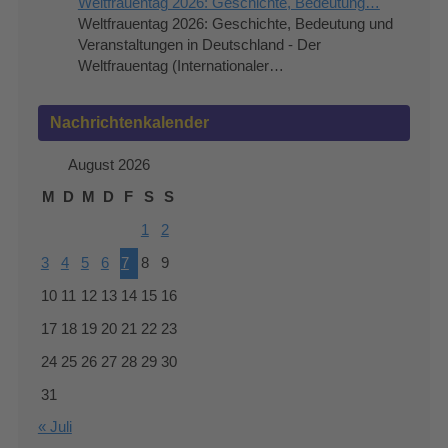
Weltfrauentag 2026: Geschichte, Bedeutung…
Weltfrauentag 2026: Geschichte, Bedeutung und
Veranstaltungen in Deutschland - Der
Weltfrauentag (Internationaler…
Nachrichtenkalender
August 2026
M
D
M
D
F
S
S
1
2
3
4
5
6
7
8
9
10
11
12
13
14
15
16
17
18
19
20
21
22
23
24
25
26
27
28
29
30
31
« Juli