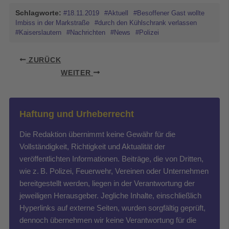
Schlagworte:
#18.11.2019
#Aktuell
#Besoffener Gast wollte
Imbiss in der Markstraße
#durch den Kühlschrank verlassen
#Kaiserslautern
#Nachrichten
#News
#Polizei
ZURÜCK
WEITER
Haftung und Urheberrecht
Die Redaktion übernimmt keine Gewähr für die
Vollständigkeit, Richtigkeit und Aktualität der
veröffentlichten Informationen. Beiträge, die von Dritten,
wie z. B. Polizei, Feuerwehr, Vereinen oder Unternehmen
bereitgestellt werden, liegen in der Verantwortung der
jeweiligen Herausgeber. Jegliche Inhalte, einschließlich
Hyperlinks auf externe Seiten, wurden sorgfältig geprüft,
dennoch übernehmen wir keine Verantwortung für die