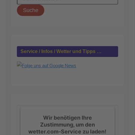
u
c
h
e
n
n
a
c
h
Service / Infos / Wetter und Tipps …
:
Wir benötigen Ihre
Zustimmung, um den
wetter.com-Service zu laden!