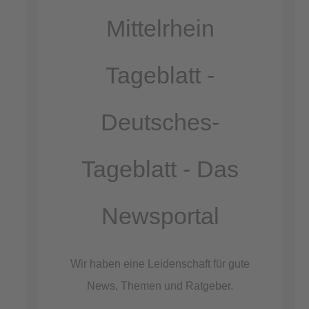
Akzeptieren
Mittelrhein
powered by
Usercentrics Consent
Management Platform
Tageblatt -
&
eRecht24
Deutsches-
Tageblatt - Das
Newsportal
Wir haben eine Leidenschaft für gute
News, Themen und Ratgeber.