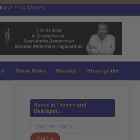
iazahlen & Werben
en
Musik News
Soziales
Steuergelder
Suche in Themen und
Beiträgen…
S
u
c