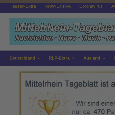
Zum
Hessen-Extra
NRW-EXTRA
Coronavirus
A
Inhalt
springen
Deutschland
RLP-Extra
Ausland