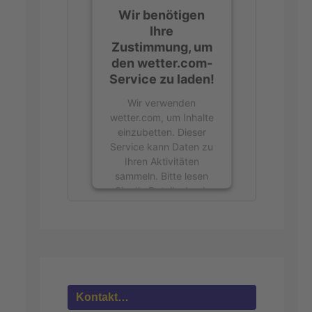
Wir benötigen
Ihre
Zustimmung, um
den wetter.com-
Service zu laden!
Wir verwenden
wetter.com, um Inhalte
einzubetten. Dieser
Service kann Daten zu
Ihren Aktivitäten
sammeln. Bitte lesen
Sie die Details durch
und stimmen Sie der
Nutzung des Service
zu, um diese Inhalte
anzuzeigen.
Mehr
Informationen
Kontakt…