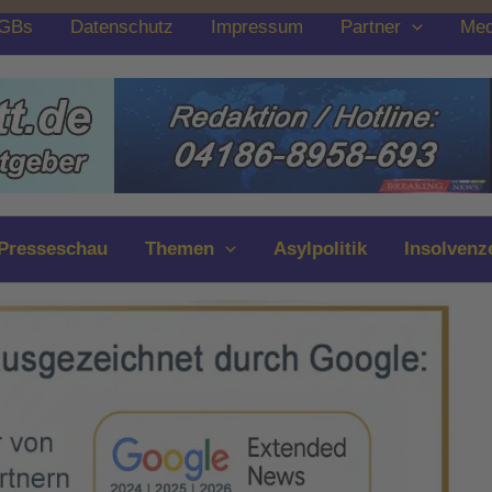
GBs
Datenschutz
Impressum
Partner
Med
Presseschau
Themen
Asylpolitik
Insolvenz