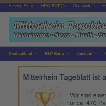
Zum
Hessen-Extra
NRW-EXTRA
Coronavirus
A
Inhalt
springen
Deutschland
RLP-Extra
Ausland