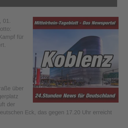
, 01.
otto:
 Kampf für
rt.
raße über
erplatz
ft der
utschen Eck, das gegen 17.20 Uhr erreicht