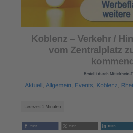
Koblenz – Verkehr / H
vom Zentralplatz 
kommend
Erstellt durch
Mittelrhein-
Aktuell
,
Allgemein
,
Events
,
Koblenz
,
Rhei
teilen
teilen
teilen