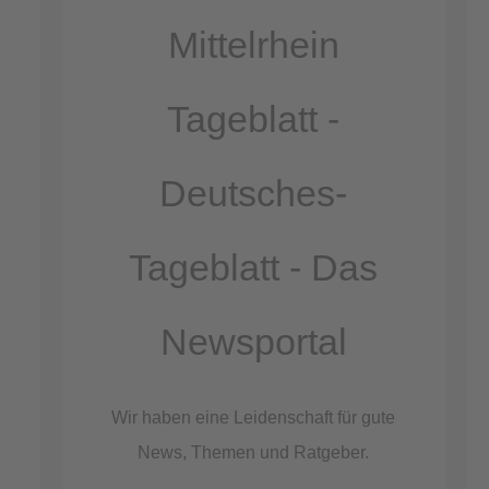
Akzeptieren
Mittelrhein
powered by
Usercentrics Consent
Management Platform
Tageblatt -
&
eRecht24
Deutsches-
Tageblatt - Das
Newsportal
Wir haben eine Leidenschaft für gute
News, Themen und Ratgeber.