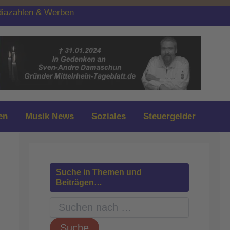
iazahlen & Werben
en
Musik News
Soziales
Steuergelder
Suche in Themen und
Beiträgen…
S
u
c