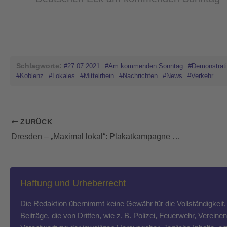
Schlagworte:
#27.07.2021
#Am kommenden Sonntag
#Demonstrat
#Koblenz
#Lokales
#Mittelrhein
#Nachrichten
#News
#Verkehr
ZURÜCK
Dresden – „Maximal lokal“: Plakatkampagne will zur Belebung von Handel, Gastronomie und Kultur beitragen
Haftung und Urheberrecht
Die Redaktion übernimmt keine Gewähr für die Vollständigkeit, R
Beiträge, die von Dritten, wie z. B. Polizei, Feuerwehr, Vereine