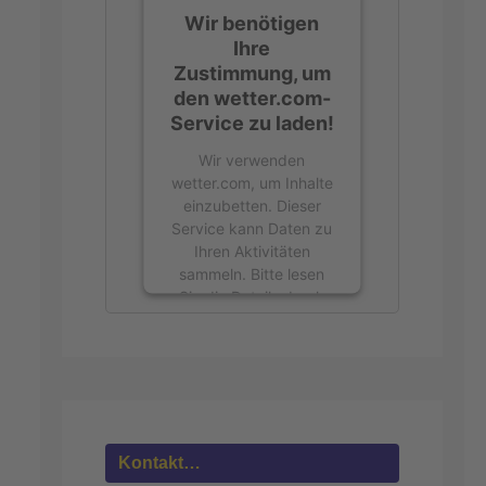
Wir benötigen
Ihre
Zustimmung, um
den wetter.com-
Service zu laden!
Wir verwenden
wetter.com, um Inhalte
einzubetten. Dieser
Service kann Daten zu
Ihren Aktivitäten
sammeln. Bitte lesen
Sie die Details durch
und stimmen Sie der
Nutzung des Service
zu, um diese Inhalte
anzuzeigen.
Mehr
Informationen
Kontakt…