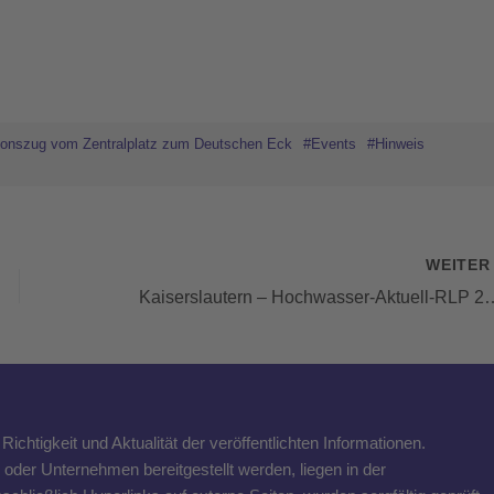
ionszug vom Zentralplatz zum Deutschen Eck
#Events
#Hinweis
WEITE
Kaiserslautern – Hochwasser-Aktuell-RLP 27.07.2021: Stadtentwässerung und WVE im Katastrop
ichtigkeit und Aktualität der veröffentlichten Informationen.
n oder Unternehmen bereitgestellt werden, liegen in der