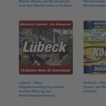
Wieder Demos am Wochenende
Wochenende 
und zum Wochenstart in Koblenz
Wochenanfan
Lübeck - Neue
Koblenz - Hin
Allgemeinverfügung erlaubt
Demos am Wo
weitere Öffnung der
Koblenz
Kindertagesbetreuung