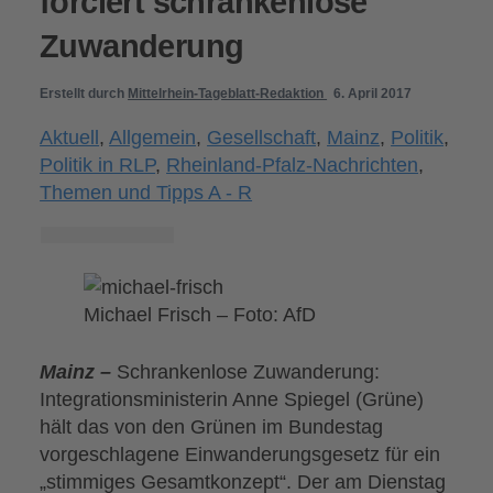
forciert schrankenlose
Zuwanderung
Erstellt durch
Mittelrhein-Tageblatt-Redaktion
6. April 2017
Aktuell
,
Allgemein
,
Gesellschaft
,
Mainz
,
Politik
,
Politik in RLP
,
Rheinland-Pfalz-Nachrichten
,
Themen und Tipps A - R
Michael Frisch – Foto: AfD
Mainz –
Schrankenlose Zuwanderung:
Integrationsministerin Anne Spiegel (Grüne)
hält das von den Grünen im Bundestag
vorgeschlagene Einwanderungsgesetz für ein
„stimmiges Gesamtkonzept“. Der am Dienstag