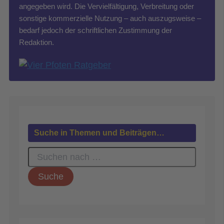
angegeben wird. Die Vervielfältigung, Verbreitung oder
sonstige kommerzielle Nutzung – auch auszugsweise –
bedarf jedoch der schriftlichen Zustimmung der
Redaktion.
Suche in Themen und Beiträgen…
S
u
c
h
e
n
n
a