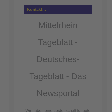
Mehr
Informationen
Kontakt…
Akzeptieren
Mittelrhein
powered by
Usercentrics Consent
Management Platform
Tageblatt -
&
eRecht24
Deutsches-
Tageblatt - Das
Newsportal
Wir haben eine Leidenschaft für gute