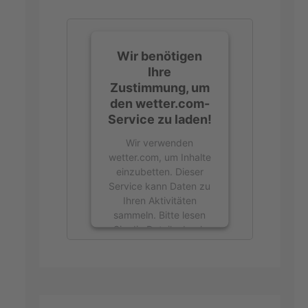
Wir benötigen
Ihre
Zustimmung, um
den wetter.com-
Service zu laden!
Wir verwenden
wetter.com, um Inhalte
einzubetten. Dieser
Service kann Daten zu
Ihren Aktivitäten
sammeln. Bitte lesen
Sie die Details durch
und stimmen Sie der
Nutzung des Service
zu, um diese Inhalte
anzuzeigen.