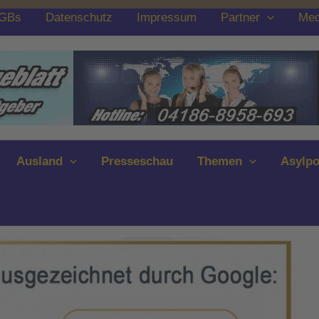
GBs
Datenschutz
Impressum
Partner
Med
Ausland
Presseschau
Themen
Asylpo