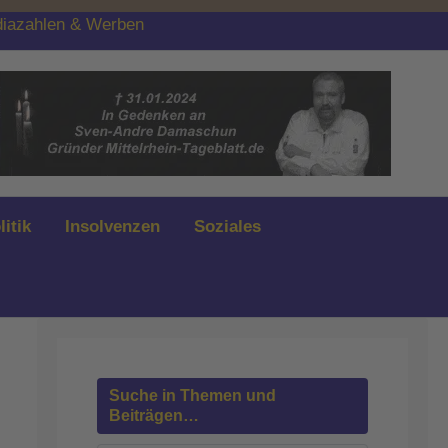
iazahlen & Werben
litik
Insolvenzen
Soziales
Suche in Themen und
Beiträgen…