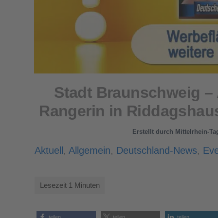
Stadt Braunschweig –
Rangerin in Riddagshau
Erstellt durch
Mittelrhein-T
Aktuell
,
Allgemein
,
Deutschland-News
,
Eve
teilen
teilen
teilen