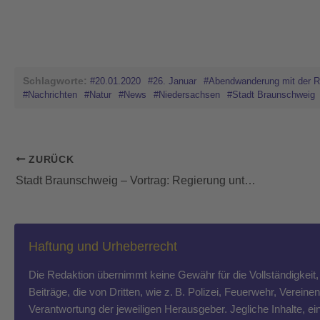
Schlagworte:
#20.01.2020
#26. Januar
#Abendwanderung mit der R
#Nachrichten
#Natur
#News
#Niedersachsen
#Stadt Braunschweig
ZURÜCK
Stadt Braunschweig – Vortrag: Regierung unter Herzog Karl II. und den Schlossbrand am Freitag, 24. Januar
Haftung und Urheberrecht
Die Redaktion übernimmt keine Gewähr für die Vollständigkeit, R
Beiträge, die von Dritten, wie z. B. Polizei, Feuerwehr, Vereine
Verantwortung der jeweiligen Herausgeber. Jegliche Inhalte, ein