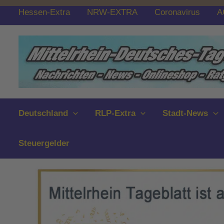
Zum
Hessen-Extra
NRW-EXTRA
Coronavirus
A
Inhalt
springen
Deutschland
RLP-Extra
Stadt-News
Steuergelder