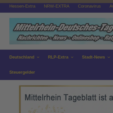
Zum
Hessen-Extra
NRW-EXTRA
Coronavirus
A
Inhalt
springen
Deutschland
RLP-Extra
Stadt-News
Steuergelder