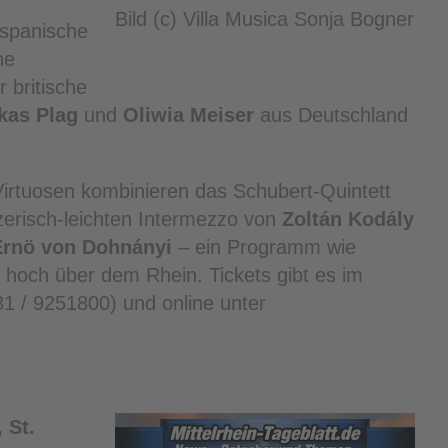
Bild (c) Villa Musica Sonja Bogner
 spanische
ne
r britische
kas Plag
und
Oliwia Meiser
aus Deutschland
Virtuosen kombinieren das Schubert-Quintett
zerisch-leichten Intermezzo von
Zoltán Kodály
Ernö von Dohnányi
– ein Programm wie
g hoch über dem Rhein. Tickets gibt es im
31 / 9251800) und online unter
 St.