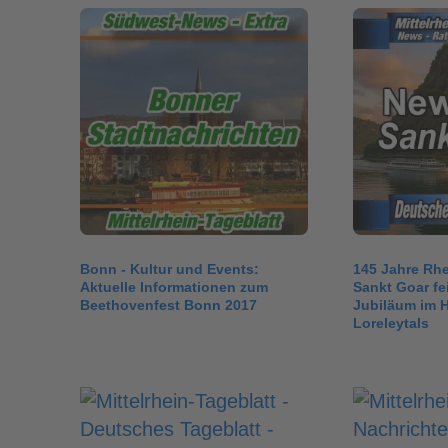
Bonn - Kultur und Events:
145 Jahre Rhe
Aktuelle Informationen zum
Sankt Goar fe
Beethovenfest Bonn 2017
Jubiläum im 
Loreleytals