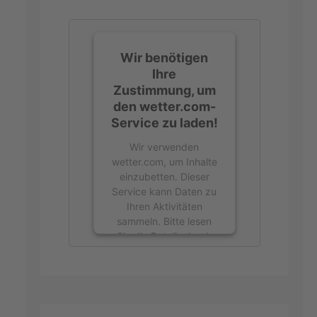
Wir benötigen
Ihre
Zustimmung, um
den wetter.com-
Service zu laden!
Wir verwenden
wetter.com, um Inhalte
einzubetten. Dieser
Service kann Daten zu
Ihren Aktivitäten
sammeln. Bitte lesen
Sie die Details durch
und stimmen Sie der
Nutzung des Service
zu, um diese Inhalte
anzuzeigen.