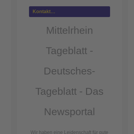
Mehr
Informationen
Kontakt…
Akzeptieren
Mittelrhein
powered by
Usercentrics Consent
Management Platform
Tageblatt -
&
eRecht24
Deutsches-
Tageblatt - Das
Newsportal
Wir haben eine Leidenschaft für gute