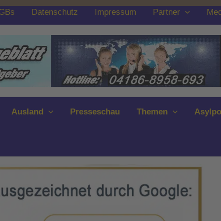
GBs
Datenschutz
Impressum
Partner
Med
Ausland
Presseschau
Themen
Asylpo