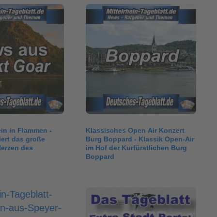
in in Flammen -
Klassisches Open Air Konzert
iert das große
Burg Boppard - Klassik Open-Air
Herzen des
im Hof der Kurfürstlichen Burg
Boppard