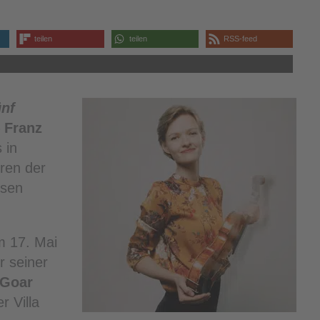
teilen
teilen
RSS-feed
nf
–
Franz
 in
ren der
osen
m 17. Mai
r seiner
 Goar
r Villa