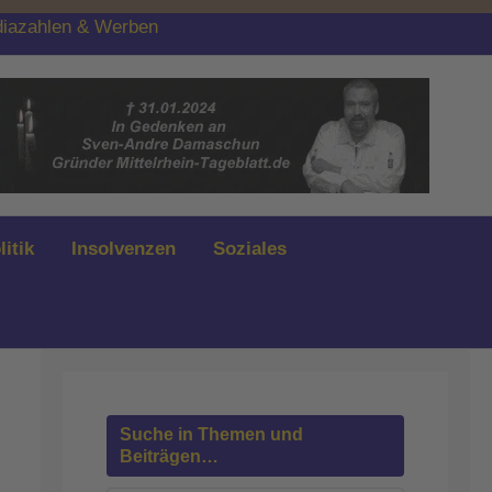
iazahlen & Werben
litik
Insolvenzen
Soziales
Suche in Themen und
Beiträgen…