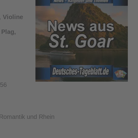
, Violine
 Plag,
956
y Romantik und Rhein