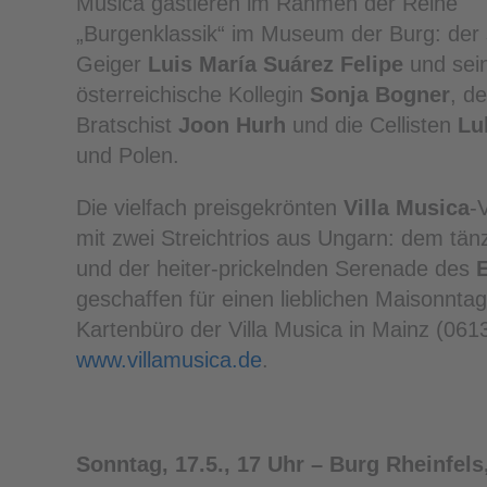
Musica gastieren im Rahmen der Reihe
„Burgenklassik“ im Museum der Burg: der
Geiger
Luis María Suárez Felipe
und sei
österreichische Kollegin
Sonja Bogner
, de
Bratschist
Joon Hurh
und die Cellisten
Lu
und Polen.
Die vielfach preisgekrönten
Villa Musica
-
mit zwei Streichtrios aus Ungarn: dem tän
und der heiter-prickelnden Serenade des
geschaffen für einen lieblichen Maisonnta
Kartenbüro der Villa Musica in Mainz (061
www.villamusica.de
.
Sonntag, 17.5., 17 Uhr – Burg Rheinfels,