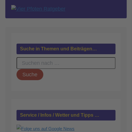
Suche in Themen und Beiträgen…
S
u
c
h
e
n
n
a
c
h
Service / Infos / Wetter und Tipps …
: