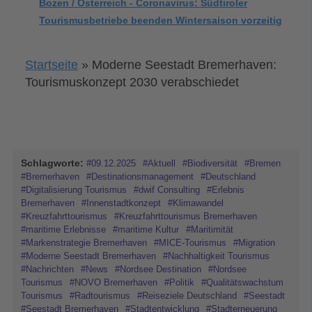
Bozen / Österreich - Coronavirus: Südtiroler
Tourismusbetriebe beenden Wintersaison vorzeitig
Startseite
»
Moderne Seestadt Bremerhaven:
Tourismuskonzept 2030 verabschiedet
Schlagworte:
#09.12.2025
#Aktuell
#Biodiversität
#Bremen
#Bremerhaven
#Destinationsmanagement
#Deutschland
#Digitalisierung Tourismus
#dwif Consulting
#Erlebnis
Bremerhaven
#Innenstadtkonzept
#Klimawandel
#Kreuzfahrttourismus
#Kreuzfahrttourismus Bremerhaven
#maritime Erlebnisse
#maritime Kultur
#Maritimität
#Markenstrategie Bremerhaven
#MICE-Tourismus
#Migration
#Moderne Seestadt Bremerhaven
#Nachhaltigkeit Tourismus
#Nachrichten
#News
#Nordsee Destination
#Nordsee
Tourismus
#NOVO Bremerhaven
#Politik
#Qualitätswachstum
Tourismus
#Radtourismus
#Reiseziele Deutschland
#Seestadt
#Seestadt Bremerhaven
#Stadtentwicklung
#Stadterneuerung