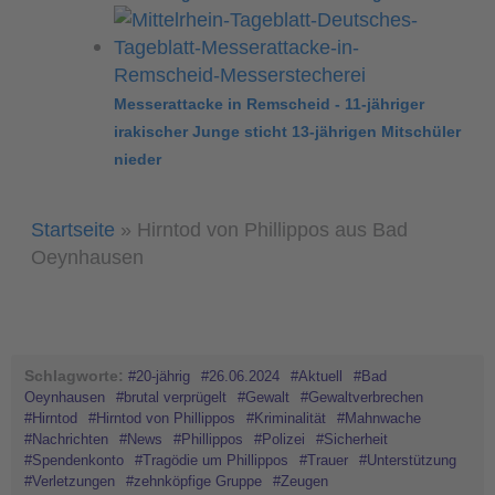
Messerattacke in Remscheid - 11-jähriger
irakischer Junge sticht 13-jährigen Mitschüler
nieder
Startseite
»
Hirntod von Phillippos aus Bad
Oeynhausen
Schlagworte:
#20-jährig
#26.06.2024
#Aktuell
#Bad
Oeynhausen
#brutal verprügelt
#Gewalt
#Gewaltverbrechen
#Hirntod
#Hirntod von Phillippos
#Kriminalität
#Mahnwache
#Nachrichten
#News
#Phillippos
#Polizei
#Sicherheit
#Spendenkonto
#Tragödie um Phillippos
#Trauer
#Unterstützung
#Verletzungen
#zehnköpfige Gruppe
#Zeugen