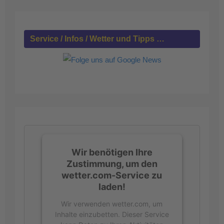
n
a
c
h
Service / Infos / Wetter und Tipps …
:
Wir benötigen Ihre
Zustimmung, um den
wetter.com-Service zu
laden!
Wir verwenden wetter.com, um
Inhalte einzubetten. Dieser Service