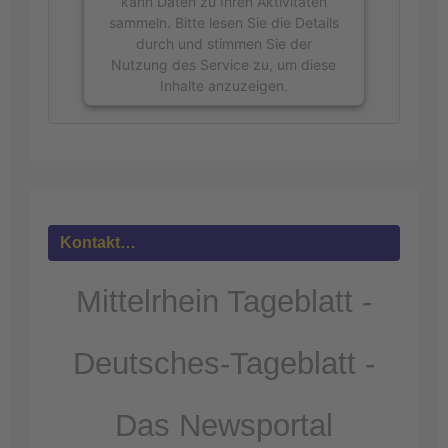
kann Daten zu Ihren Aktivitäten
sammeln. Bitte lesen Sie die Details
durch und stimmen Sie der
Nutzung des Service zu, um diese
Inhalte anzuzeigen.
Mehr
Informationen
Akzeptieren
powered by
Usercentrics Consent
Kontakt…
Management Platform
&
eRecht24
Mittelrhein Tageblatt -
Deutsches-Tageblatt -
Das Newsportal