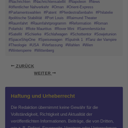
#Nachrichten
#Nachrichtensatellit
#Napoleon
#News
#öffentlicher Nahverkehr
#Oman
#Orient-Express
#Parlamentswahlen
#Patent
#Pferdestraßenbahn
#Philatelie
#politische Stabilität
#Port Louis
#Raimund Theater
#Raumfahrt
#Raumfahrtprogramm
#Reformation
#Roman
Polański
#Rote Mauritius
#Rover Mini
#Sammlerstücke
#Satellit
#Schierke
#Schlafwagen
#Schottentor
#Sowjetunion
#SpaceShipOne
#Speisewagen
#Sputnik 1
#Tanz der Vampire
#Theologie
#USA
#Verfassung
#Wahlen
#Wien
#Wintersperre
#Wittenberg
ZURÜCK
WEITER
Haftung und Urheberrecht
Die Redaktion übernimmt keine Gewähr für die
Vollständigkeit, Richtigkeit und Aktualität der
veröffentlichten Informationen. Beiträge, die von Dritten,
wie z. B. Polizei, Feuerwehr, Vereinen oder Unternehmen