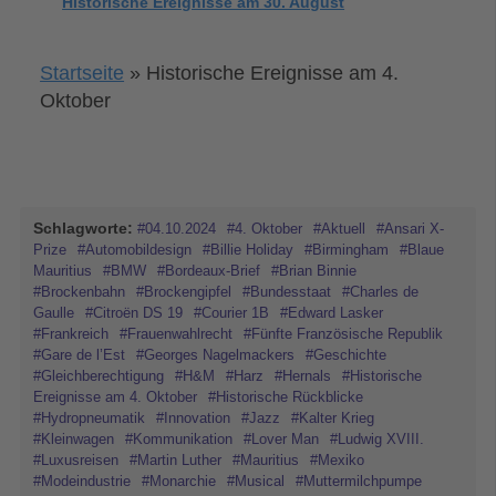
Historische Ereignisse am 30. August
Startseite
»
Historische Ereignisse am 4.
Oktober
Schlagworte:
#04.10.2024
#4. Oktober
#Aktuell
#Ansari X-
Prize
#Automobildesign
#Billie Holiday
#Birmingham
#Blaue
Mauritius
#BMW
#Bordeaux-Brief
#Brian Binnie
#Brockenbahn
#Brockengipfel
#Bundesstaat
#Charles de
Gaulle
#Citroën DS 19
#Courier 1B
#Edward Lasker
#Frankreich
#Frauenwahlrecht
#Fünfte Französische Republik
#Gare de l’Est
#Georges Nagelmackers
#Geschichte
#Gleichberechtigung
#H&M
#Harz
#Hernals
#Historische
Ereignisse am 4. Oktober
#Historische Rückblicke
#Hydropneumatik
#Innovation
#Jazz
#Kalter Krieg
#Kleinwagen
#Kommunikation
#Lover Man
#Ludwig XVIII.
#Luxusreisen
#Martin Luther
#Mauritius
#Mexiko
#Modeindustrie
#Monarchie
#Musical
#Muttermilchpumpe