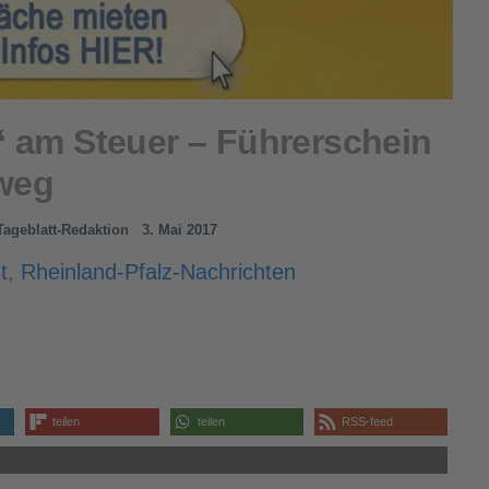
“ am Steuer – Führerschein
weg
-Tageblatt-Redaktion
3. Mai 2017
t
,
Rheinland-Pfalz-Nachrichten
teilen
teilen
RSS-feed