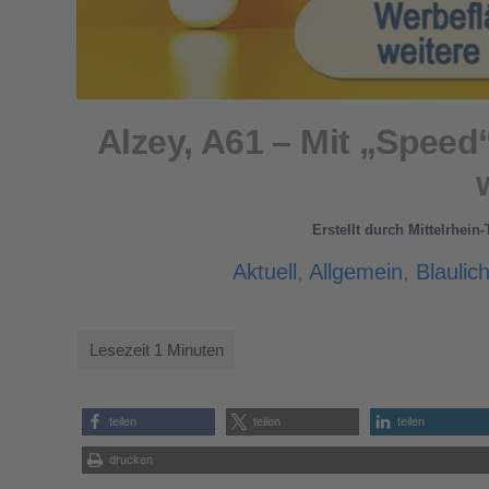
Alzey, A61 – Mit „Speed
Erstellt durch
Mittelrhein
Aktuell
,
Allgemein
,
Blaulich
teilen
teilen
teilen
drucken