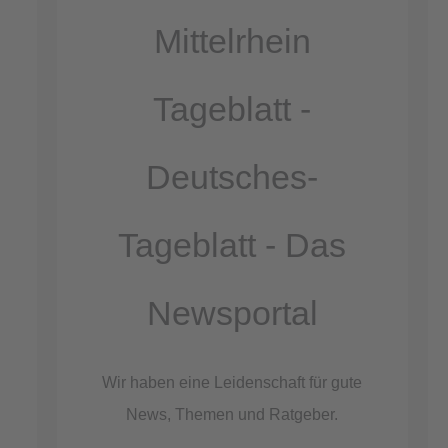
Akzeptieren
Mittelrhein
powered by
Usercentrics Consent
Management Platform
Tageblatt -
&
eRecht24
Deutsches-
Tageblatt - Das
Newsportal
Wir haben eine Leidenschaft für gute
News, Themen und Ratgeber.