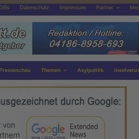
GBs
Datenschutz
Impressum
Partner
Med
Presseschau
Themen
Asylpolitik
Insolvenz