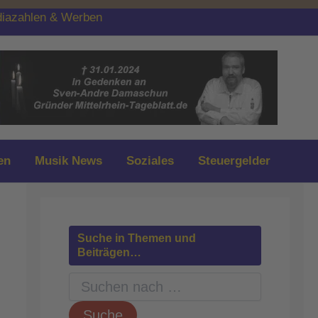
iazahlen & Werben
en
Musik News
Soziales
Steuergelder
Suche in Themen und
Beiträgen…
S
u
c