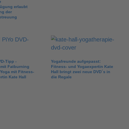
e
fügung erlaubt
ng der
etreuung
VD-Tipp -
Yogafreunde aufgepasst:
mit Fatburning
Fitness- und Yogaexpertin Kate
 Yoga mit Fitness-
Hall bringt zwei neue DVD´s in
tin Kate Hall
die Regale