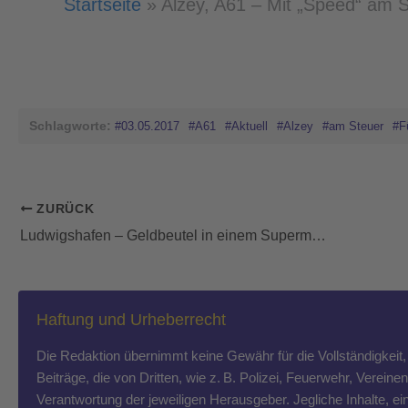
Startseite
»
Alzey, A61 – Mit „Speed“ am 
Schlagworte:
#03.05.2017
#A61
#Aktuell
#Alzey
#am Steuer
#F
ZURÜCK
Ludwigshafen – Geldbeutel in einem Supermarkt an der Kurt-Schumacher-Straße aus Tasche gestohlen
Haftung und Urheberrecht
Die Redaktion übernimmt keine Gewähr für die Vollständigkeit, R
Beiträge, die von Dritten, wie z. B. Polizei, Feuerwehr, Vereine
Verantwortung der jeweiligen Herausgeber. Jegliche Inhalte, ein