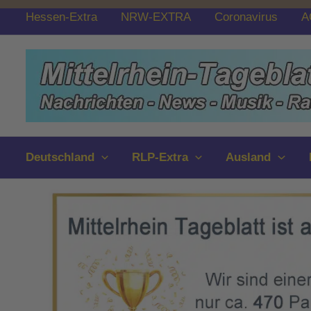
Zum
Hessen-Extra
NRW-EXTRA
Coronavirus
A
Inhalt
springen
Deutschland
RLP-Extra
Ausland