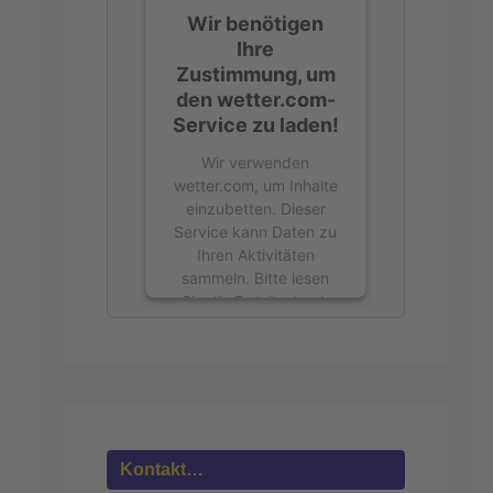
Wir benötigen
Ihre
Zustimmung, um
den wetter.com-
Service zu laden!
Wir verwenden
wetter.com, um Inhalte
einzubetten. Dieser
Service kann Daten zu
Ihren Aktivitäten
sammeln. Bitte lesen
Sie die Details durch
und stimmen Sie der
Nutzung des Service
zu, um diese Inhalte
anzuzeigen.
Mehr
Informationen
Kontakt…