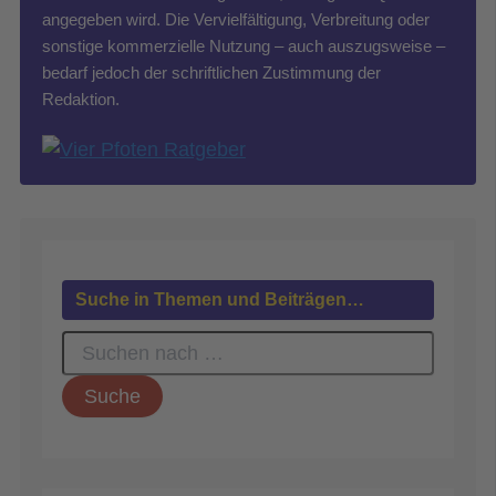
angegeben wird. Die Vervielfältigung, Verbreitung oder
sonstige kommerzielle Nutzung – auch auszugsweise –
bedarf jedoch der schriftlichen Zustimmung der
Redaktion.
Suche in Themen und Beiträgen…
S
u
c
h
e
n
n