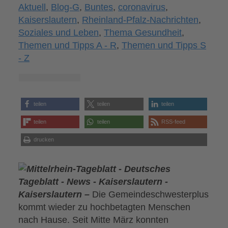
Aktuell
,
Blog-G
,
Buntes
,
coronavirus
,
Kaiserslautern
,
Rheinland-Pfalz-Nachrichten
,
Soziales und Leben
,
Thema Gesundheit
,
Themen und Tipps A - R
,
Themen und Tipps S
- Z
teilen
teilen
teilen
teilen
teilen
RSS-feed
drucken
Kaiserslautern –
Die Gemeindeschwesterplus
kommt wieder zu hochbetagten Menschen
nach Hause. Seit Mitte März konnten