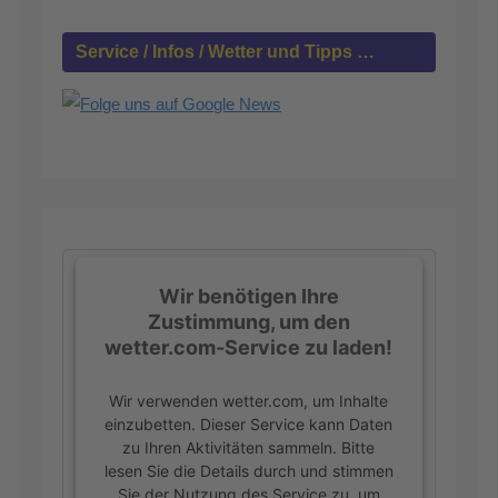
a
c
h
Service / Infos / Wetter und Tipps …
:
Wir benötigen Ihre
Zustimmung, um den
wetter.com-Service zu laden!
Wir verwenden wetter.com, um Inhalte
einzubetten. Dieser Service kann Daten
zu Ihren Aktivitäten sammeln. Bitte
lesen Sie die Details durch und stimmen
Sie der Nutzung des Service zu, um